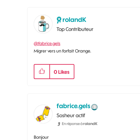
rolandK
Top Contributeur
@fabrice.gels
Migrer vers un forfait Orange.
0
Likes
fabrice.gels
Sosheur actif
En réponse à
rolandK
Bonjour