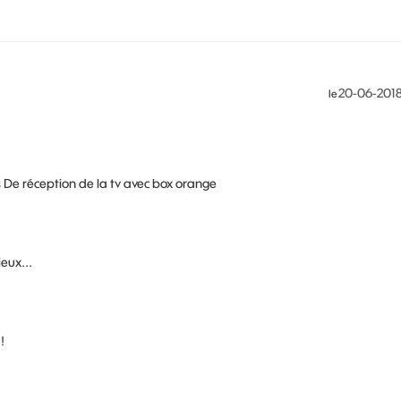
‎20-06-201
le
De réception de la tv avec box orange
eux...
!