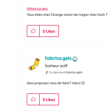
@fabrice.gels
Vous étiez chez Orange avant de migrer chez Sosh ?
0
Likes
fabrice.gels
Sosheur actif
En réponse à
fabrice.gels
Que proposez vous de faire? Merci
😊
0
Likes