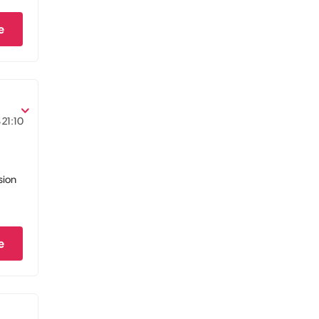
e
8
21:10
sion
e