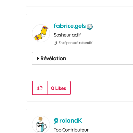
fabrice.gels
Sosheur actif
En réponse à
rolandK
Révélation
0
Likes
rolandK
Top Contributeur