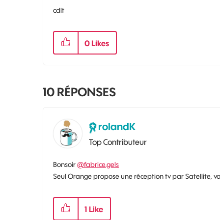
cdlt
0
Likes
10
RÉPONSES
rolandK
Top Contributeur
Bonsoir
@fabrice.gels
Seul Orange propose une réception tv par Satellite, v
1
Like