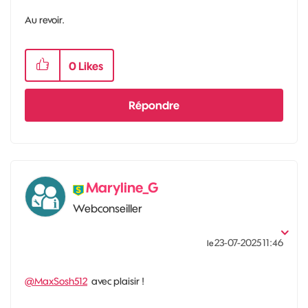
Au revoir.
0
Likes
Répondre
Maryline_G
Webconseiller
‎23-07-2025
11:46
le
@MaxSosh512
avec plaisir !