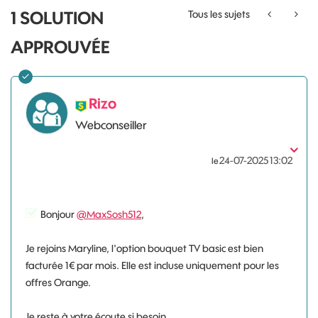
1 SOLUTION
Tous les sujets
APPROUVÉE
Rizo
Webconseiller
‎24-07-2025
13:02
le
Bonjour
@MaxSosh512
,
Je rejoins Maryline, l'option bouquet TV basic est bien
facturée 1€ par mois. Elle est incluse uniquement pour les
offres Orange.
Je reste à votre écoute si besoin.