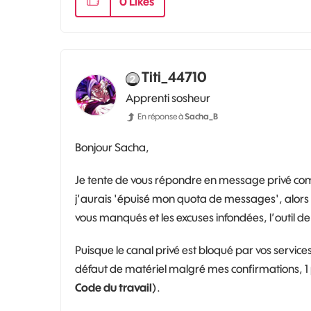
0
Likes
Titi_44710
Apprenti sosheur
En réponse à
Sacha_B
Bonjour Sacha,
Je tente de vous répondre en message privé 
j'aurais 'épuisé mon quota de messages', alors q
vous manqués et les excuses infondées, l’outil de c
Puisque le canal privé est bloqué par vos services,
défaut de matériel malgré mes confirmations, 1 po
Code du travail
).