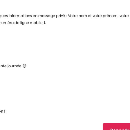
ues informations en message privé : Votre nom et votre prénom, votre
e numéro de ligne mobile
⬇️
ente journée.
😊
n !