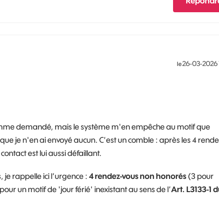
Répondr
‎26-03-2026
le
comme demandé, mais le système m'en empêche au motif que
ue je n'en ai envoyé aucun. C’est un comble : après les 4 rende
ontact est lui aussi défaillant.
 je rappelle ici l’urgence :
4 rendez-vous non honorés
(3 pour
ur un motif de 'jour férié' inexistant au sens de l’
Art. L3133-1 d