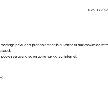
‎26-03-202
le
n message privé, c'est probablement lié au cache et aux cookies de votr
e souci.
s pouvez essayer avec un autre navigateur internet.
ivée.