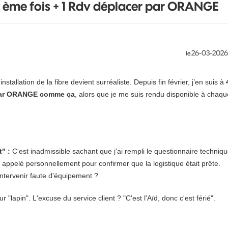
4 ème fois + 1 Rdv déplacer par ORANGE
‎26-03-2026
le
nstallation de la fibre devient surréaliste. Depuis fin février, j’en suis à
 par ORANGE comme ça
, alors que je me suis rendu disponible à chaqu
" :
C'est inadmissible sachant que j'ai rempli le questionnaire techniq
ppelé personnellement pour confirmer que la logistique était prête.
ntervenir faute d'équipement ?
r "lapin". L'excuse du service client ? "C'est l'Aïd, donc c'est férié".