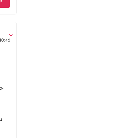
e
10:46
z-
u