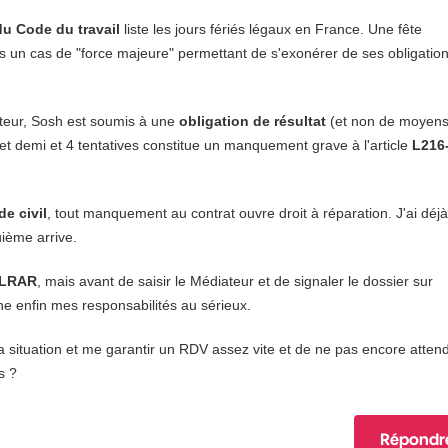
u Code du travail
liste les jours fériés légaux en France. Une fête
pas un cas de "force majeure" permettant de s'exonérer de ses obligatio
teur, Sosh est soumis à une
obligation de résultat
(et non de moyens
et demi et 4 tentatives constitue un manquement grave à l'article
L216
e civil
, tout manquement au contrat ouvre droit à réparation. J'ai déjà
uième arrive.
r LRAR
, mais avant de saisir le Médiateur et de signaler le dossier sur
nne enfin mes responsabilités au sérieux.
situation et me garantir un RDV assez vite et de ne pas encore atten
s ?
Répondr