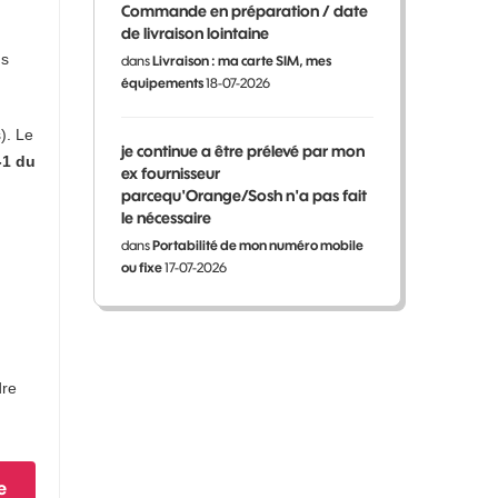
Commande en préparation / date
de livraison lointaine
ns
dans
Livraison : ma carte SIM, mes
équipements
18-07-2026
). Le
je continue a être prélevé par mon
-1 du
ex fournisseur
parcequ'Orange/Sosh n'a pas fait
le nécessaire
dans
Portabilité de mon numéro mobile
ou fixe
17-07-2026
dre
e