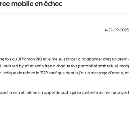
free mobile en échec
‎22-09-2025
le
une fois au 3179 mon RIO et je me suis lancer a m'abonner chez un premi
té, puis red by sfr et enfin free a chaque fois portabilité sosh refusé malg
m'indique de refaire le 3179 sauf que depuis j'ai un message d'erreur, et
issent a rien et même un appel de sosh qui se contente de me renvoyer 