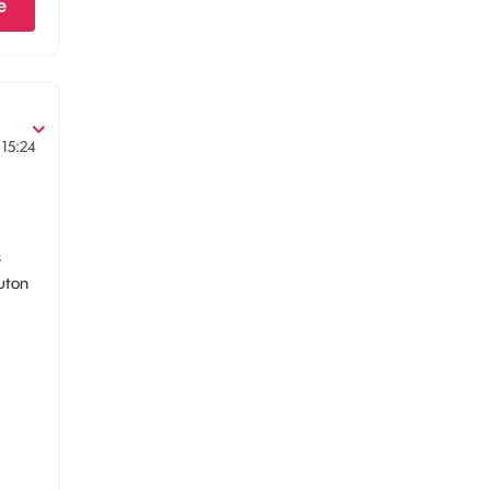
e
15:24
s
uton