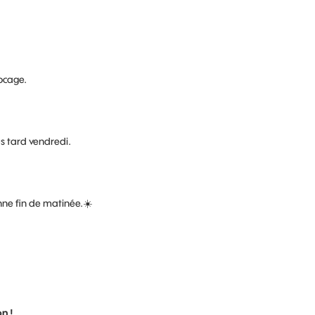
locage.
us tard vendredi.
nne fin de matinée.
☀️
n !