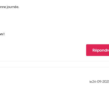
onne journée.
n !
Répondr
‎24-09-202
le