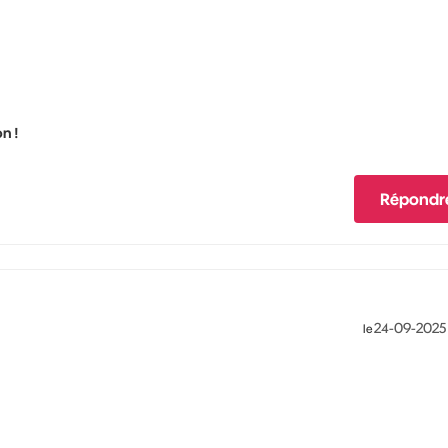
n !
Répondr
‎24-09-2025
le