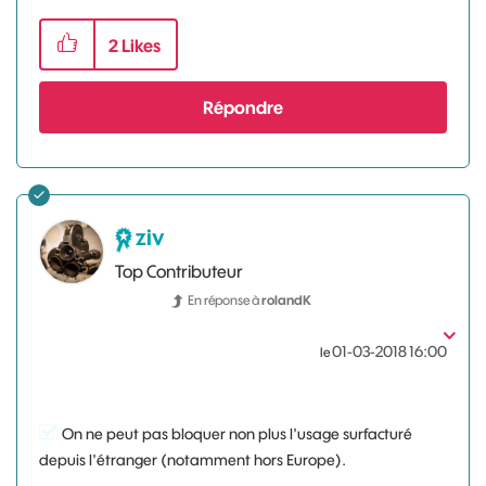
2
Likes
Répondre
ziv
Top Contributeur
En réponse à
rolandK
‎01-03-2018
16:00
le
On ne peut pas bloquer non plus l'usage surfacturé
depuis l'étranger (notamment hors Europe).