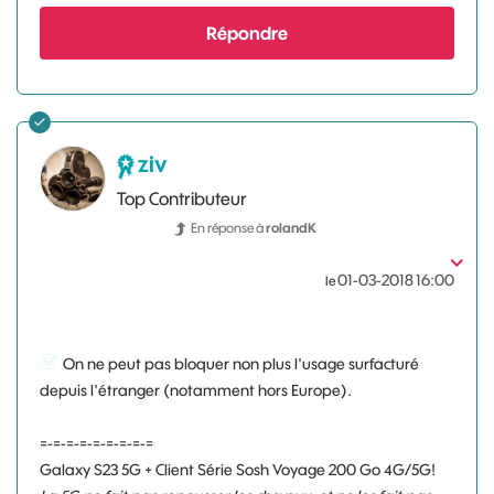
Répondre
ziv
Top Contributeur
En réponse à
rolandK
‎01-03-2018
16:00
le
On ne peut pas bloquer non plus l'usage surfacturé
depuis l'étranger (notamment hors Europe).
=-=-=-=-=-=-=-=-=
Galaxy S23 5G + Client Série Sosh Voyage 200 Go 4G/5G!