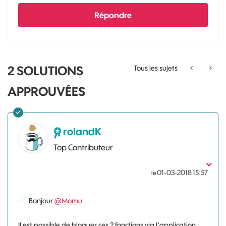
Répondre
2 SOLUTIONS
Tous les sujets
APPROUVÉES
rolandK
Top Contributeur
‎01-03-2018
15:57
le
Bonjour
@Momu
Il est possible de bloquer ces 2 fonctions via l'application