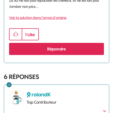
La 5G ne fait pas repousser les cheveux, et ne les fait pas
tomber non plus...
Voir la solution dans l'envoi d'origine
1
Like
Répondre
6
RÉPONSES
rolandK
Top Contributeur