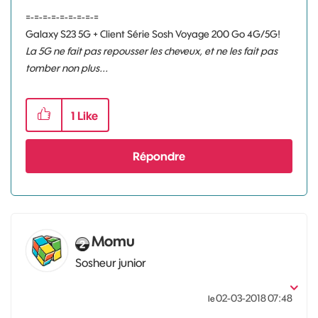
=-=-=-=-=-=-=-=-=
Galaxy S23 5G + Client Série Sosh Voyage 200 Go 4G/5G!
La 5G ne fait pas repousser les cheveux, et ne les fait pas
tomber non plus...
1
Like
Répondre
Momu
Sosheur junior
‎02-03-2018
07:48
le