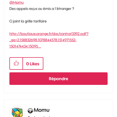
@Momu
Des appels reçus ou émis a l'étranger ?
Ci joint la grille tarifaire
http://boutique.orange.fr/doc/contrat3392.pdf?
_ga=2.158832698.1078844578.1514971552-
1501474434.15095...
0
Likes
Répondre
Momu