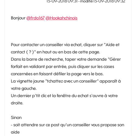
‎15-09-2018
09:31
‎15-09-2018
09:32
- modifié
Bonjour
@frdo167
@Hookahchinois
Pour contacter un conseiller via echat, cliquer sur "Aide et
contact ( ? )" en haut ou en bas de cette page.
Dans la barre de recherche, taper votre demande "Gérer
forfait en validant par entrée, puis cliquer sur les cases
concernées en faisant défiler la page vers le bas.
La vignette jaune "tchattez avec un conseiller" apparaît à
votre gauche.
Un dernier p'tit clic et la fenêtre du echat s'ouvre à votre
droite.
Sinon
- soit attendre sur ce post qu'un conseiller vous propose son
aide