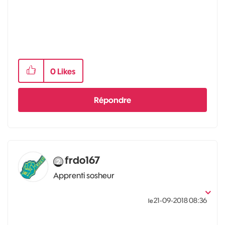
0
Likes
Répondre
frdo167
Apprenti sosheur
‎21-09-2018
08:36
le