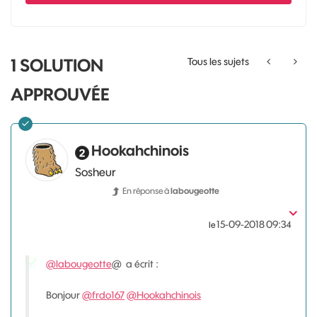
1 SOLUTION
Tous les sujets
APPROUVÉE
Hookahchinois
Sosheur
En réponse à
labougeotte
‎15-09-2018
09:34
le
@labougeotte
@ a écrit :
Bonjour
@frdo167
@Hookahchinois