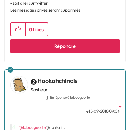
- soit aller sur twitter.
Les messages privés seront supprimés.
0
Likes
Répondre
Hookahchinois
Sosheur
En réponse à
labougeotte
‎15-09-2018
09:34
le
@labougeotte
@ a écrit :