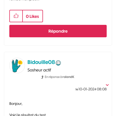
0
Likes
Répondre
Bidouille08
Sosheur actif
En réponse à
rolandK
‎10-01-2024
08:08
le
Bonjour,
Voici le résultat du test