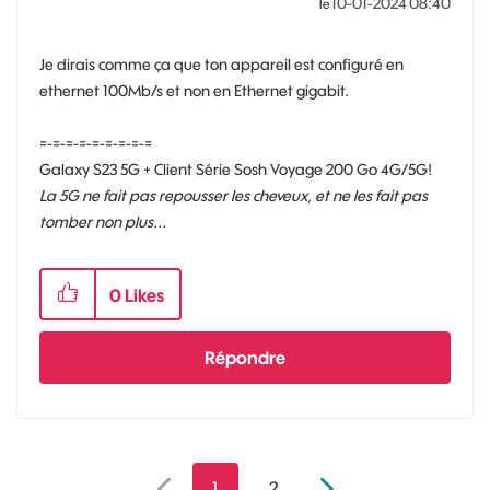
‎10-01-2024
08:40
le
Je dirais comme ça que ton appareil est configuré en
ethernet 100Mb/s et non en Ethernet gigabit.
=-=-=-=-=-=-=-=-=
Galaxy S23 5G + Client Série Sosh Voyage 200 Go 4G/5G!
La 5G ne fait pas repousser les cheveux, et ne les fait pas
tomber non plus...
0
Likes
Répondre
1
2