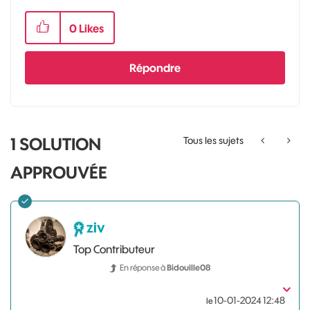
0
Likes
Répondre
1 SOLUTION
Tous les sujets
APPROUVÉE
ziv
Top Contributeur
En réponse à
Bidouille08
‎10-01-2024
12:48
le