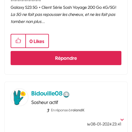
=-=-=-=-=-=-=-=-=
Galaxy S23 5G + Client Série Sosh Voyage 200 Go 4G/5G!
La 5G ne fait pas repousser les cheveux, et ne les fait pas
tomber non plus...
0
Likes
Répondre
Bidouille08
Sosheur actif
En réponse à
rolandK
‎08-01-2024
23:41
le