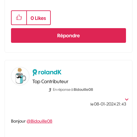
0
Likes
Répondre
rolandK
Top Contributeur
En réponse à
Bidouille08
‎08-01-2024
21:43
le
Bonjour
@Bidouille08