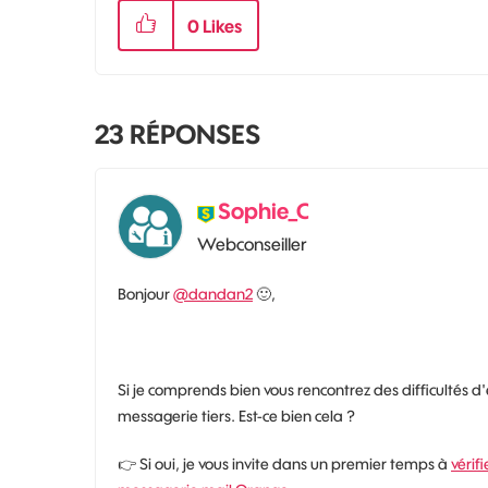
0
Likes
23
RÉPONSES
Sophie_C
Webconseiller
Bonjour
@dandan2
🙂
,
Si je comprends bien vous rencontrez des difficultés d
messagerie tiers. Est-ce bien cela ?
👉
Si oui, je vous invite dans un premier temps à
vérif