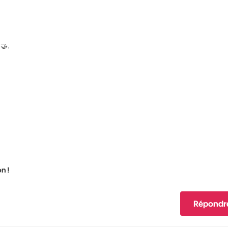
e
🤝
.
n !
Répondr