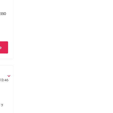
 550
e
13:46
 ?