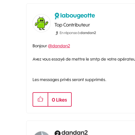
labougeotte
Top Contributeur
En réponse à
dandan2
Bonjour
@dandan2
Avez vous essayé de mettre le smtp de votre opérateur,
Les messages privés seront supprimés.
0
Likes
dandan2