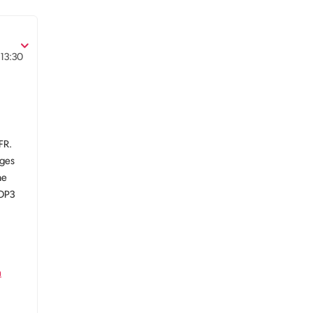
13:30
FR.
ages
ne
POP3
m