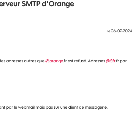
 serveur SMTP d'Orange
‎06-07-2024
le
des adresses autres que
@orange
.fr est refusé. Adresses
@Sfr
.fr par
nt par le webmail mais pas sur une client de messagerie.