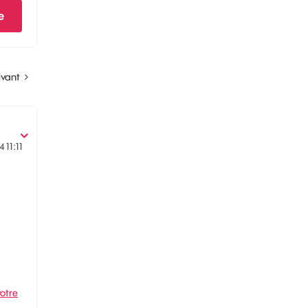
e
ivant
4
11:11
otre