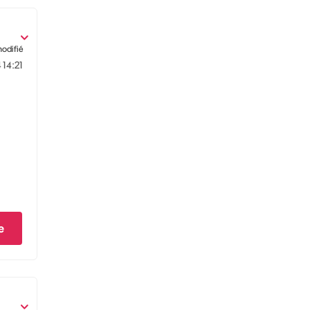
modifié
4
14:21
e