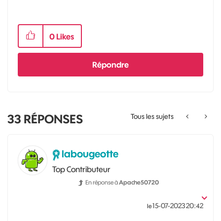
0
Likes
Répondre
33
RÉPONSES
Tous les sujets
labougeotte
Top Contributeur
En réponse à
Apache50720
‎15-07-2023
20:42
le