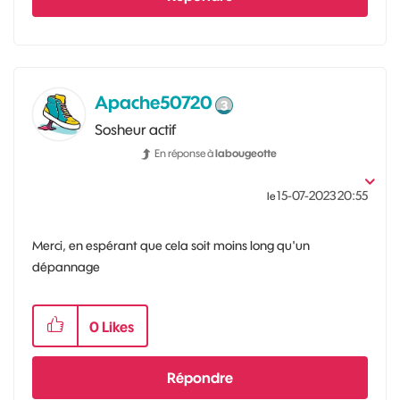
Apache50720
Sosheur actif
En réponse à
labougeotte
‎15-07-2023
20:55
le
Merci, en espérant que cela soit moins long qu'un
dépannage
0
Likes
Répondre