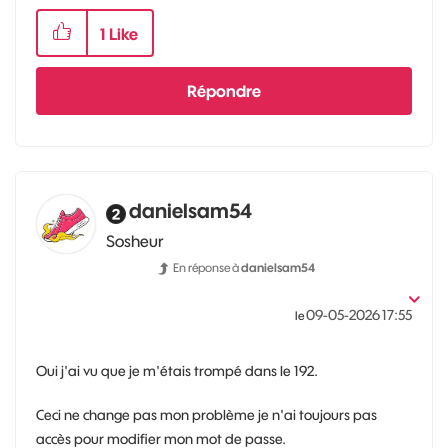
1
Like
Répondre
danielsam54
Sosheur
En réponse à
danielsam54
‎09-05-2026
17:55
le
Oui j'ai vu que je m'étais trompé dans le 192.
Ceci ne change pas mon problème je n'ai toujours pas
accès pour modifier mon mot de passe.