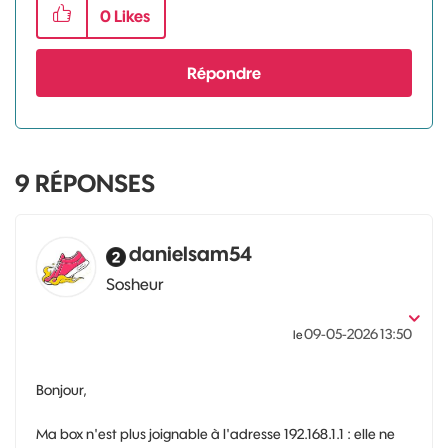
0
Likes
Répondre
9
RÉPONSES
danielsam54
Sosheur
‎09-05-2026
13:50
le
Bonjour,
Ma box n'est plus joignable à l'adresse 192.168.1.1 : elle ne