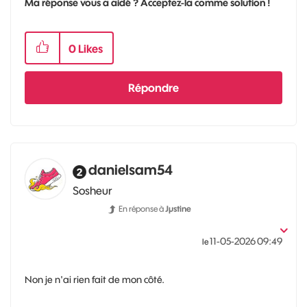
Ma réponse vous a aidé ? Acceptez-la comme solution !
0
Likes
Répondre
danielsam54
Sosheur
En réponse à
Jµstine
‎11-05-2026
09:49
le
Non je n'ai rien fait de mon côté.