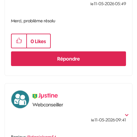
‎11-05-2026
05:49
le
Merci, problème résolu
0
Likes
Répondre
Jµstine
Webconseiller
‎11-05-2026
09:41
le
Bonjour
@danielsam54
,