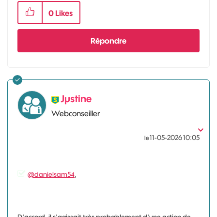
0
Likes
Répondre
Jµstine
Webconseiller
‎11-05-2026
10:05
le
@danielsam54
,
D'accord, il s'agissait très probablement d'une action de