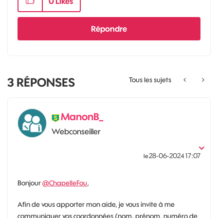
0
Likes
Répondre
3
RÉPONSES
Tous les sujets
ManonB_
Webconseiller
‎28-06-2024
17:07
le
Bonjour
@ChapelleFou
,
Afin de vous apporter mon aide, je vous invite à me
communiquer vos coordonnées (nom, prénom, numéro de