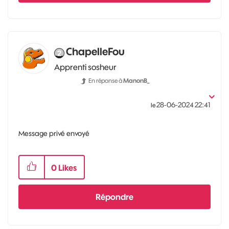
ChapelleFou
Apprenti sosheur
En réponse à
ManonB_
‎28-06-2024
22:41
le
Message privé envoyé
0
Likes
Répondre