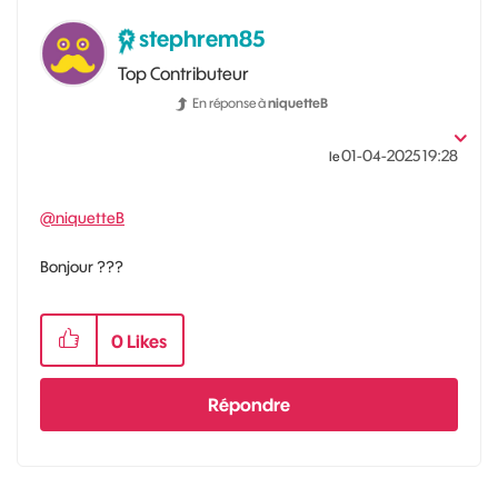
stephrem85
Top Contributeur
En réponse à
niquetteB
‎01-04-2025
19:28
le
@niquetteB
Bonjour ???
0
Likes
Répondre