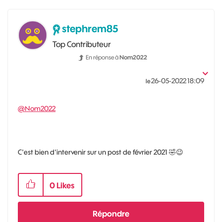
stephrem85
Top Contributeur
En réponse à
Nom2022
‎26-05-2022
18:09
le
@Nom2022
C'est bien d'intervenir sur un post de février 2021
🤣
😉
0
Likes
Répondre