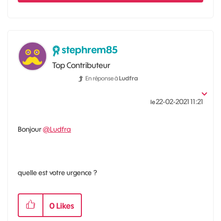
stephrem85
Top Contributeur
En réponse à
Ludfra
‎22-02-2021
11:21
le
Bonjour
@Ludfra
quelle est votre urgence ?
0
Likes