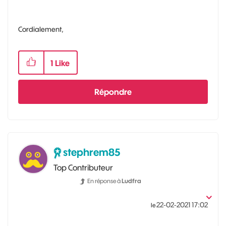
Cordialement,
1
Like
Répondre
stephrem85
Top Contributeur
En réponse à
Ludfra
‎22-02-2021
17:02
le