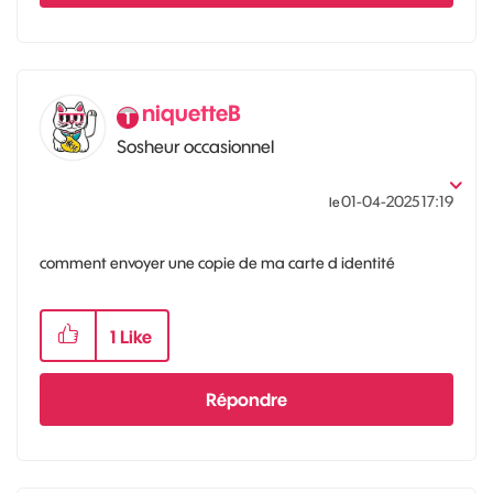
niquetteB
Sosheur occasionnel
‎01-04-2025
17:19
le
comment envoyer une copie de ma carte d identité
1
Like
Répondre