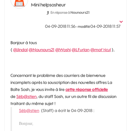
Mini helpsosheur
En réponse à
Nounours21
‎04-09-2018
11:56
‎04-09-2018
11:57
- modifié
Bonjour à tous
(
@Jindal
@Nounours21
@Woshi
@LFurlan
@mat'ricul
),
Concernant le problème des courriers de bienvenue
incomplets après la souscription des nouvelles offres La
Boîte Sosh, je vous invite à lire
cette réponse officielle
de
Séb@stien
, du staff Sosh, sur un autre fil de discussion
traitant du même sujet !
Séb@stien
(Staff) a écrit le 04-09-2018 :
Bonjour,