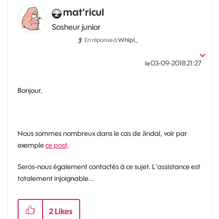
mat'ricul
Sosheur junior
En réponse à
Whipl_
‎03-09-2018
21:27
le
Bonjour,
Nous sommes nombreux dans le cas de Jindal, voir par
exemple
ce post
.
Seros-nous également contactés à ce sujet. L'assistance est
totalement injoignable...
2
Likes