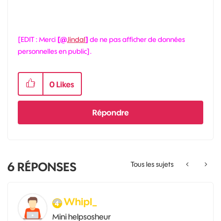
[EDIT : Merci
[@
Jindal
]
de ne pas afficher de données
personnelles en public].
0
Likes
Répondre
6
RÉPONSES
Tous les sujets
Whipl_
Mini helpsosheur