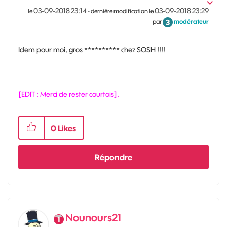
‎03-09-2018
23:14
‎03-09-2018
23:29
le
- dernière modification le
par
modérateur
Idem pour moi, gros ********** chez SOSH !!!!
[EDIT : Merci de rester courtois].
0
Likes
Répondre
Nounours21