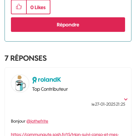
0
Likes
Répondre
7
RÉPONSES
rolandK
Top Contributeur
‎27-01-2025
21:25
le
Bonjour
@jothefrite
https://communaute.sosh.fr/t5/Mon-suivi-conso-et-mes-