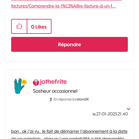
factures/Comprendre-la-1%C3%A8re-facture-d-un-f...
0
Likes
Répondre
jothefrite
Sosheur occasionnel
En réponse à
rolandK
‎27-01-2025
21:40
le
bon . ok j'ai vu. le fait de démarrer l'abonnement à la date
de souscription, alors qu'une portabilité a été demandée .