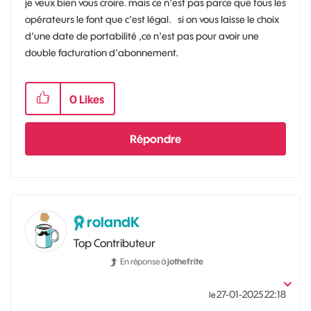
je veux bien vous croire. mais ce n'est pas parce que tous les
opérateurs le font que c'est légal. si on vous laisse le choix
d'une date de portabilité ,ce n'est pas pour avoir une
double facturation d'abonnement.
0
Likes
Répondre
rolandK
Top Contributeur
En réponse à
jothefrite
‎27-01-2025
22:18
le