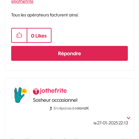
@jothefrite
Tous les opérateurs facturent ainsi.
0
Likes
Répondre
jothefrite
Sosheur occasionnel
En réponse à
rolandK
‎27-01-2025
22:13
le