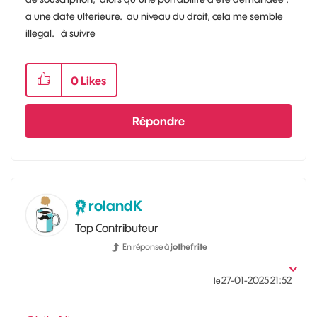
a une date ulterieure. au niveau du droit, cela me semble
illegal. à suivre
0
Likes
Répondre
rolandK
Top Contributeur
En réponse à
jothefrite
‎27-01-2025
21:52
le