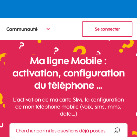
Communauté
Se connecter
Ma ligne Mobile :
activation, configuration
du téléphone …
L’activation de ma carte SIM, la configuration
de mon téléphone mobile (voix, sms, mms,
data…)