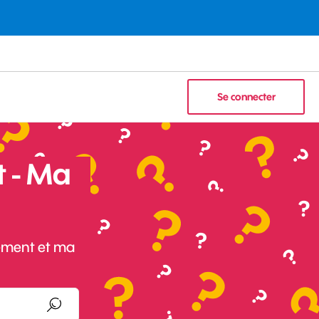
Se connecter
 - Ma
sement et ma