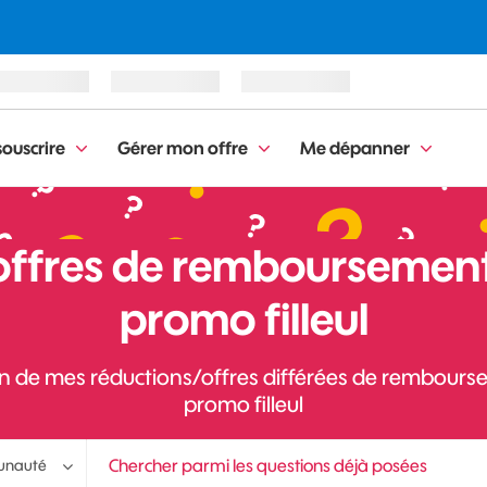
ouscrire
Gérer mon offre
Me dépanner
offres de remboursement
promo filleul
on de mes réductions/offres différées de rembour
promo filleul