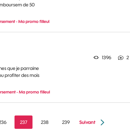
remboursem de 50
sement - Ma promo filleul
1396
2
nes que je parraine
pu profiter des mois
rsement - Ma promo filleul
Suivant
236
237
238
239