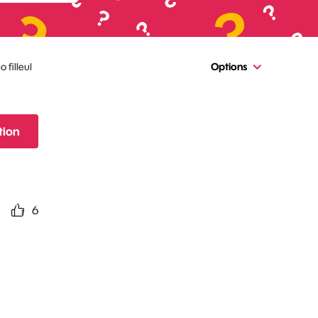
filleul
Options
tion
6