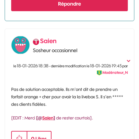
Répondre
Saien
Sosheur occasionnel
‎18-01-2026
18:38
‎18-01-2026
19:45
le
- dernière modification le
par
Modérateur_N
Pas de solution acceptable. Ils m'ont dit de prendre un
forfait orange + cher pour avoir la la livebox S. Il s'en *****
des clients fidèles.
[EDIT : Merci
[@
Saien
]
de rester courtois].
0
Likes