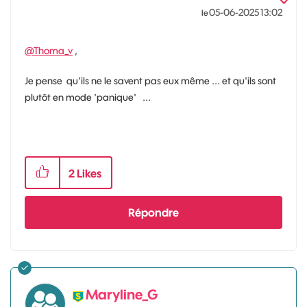
‎05-06-2025
13:02
le
@Thoma_v
,
Je pense qu'ils ne le savent pas eux même ... et qu'ils sont
plutôt en mode 'panique' ...
2
Likes
Répondre
Maryline_G