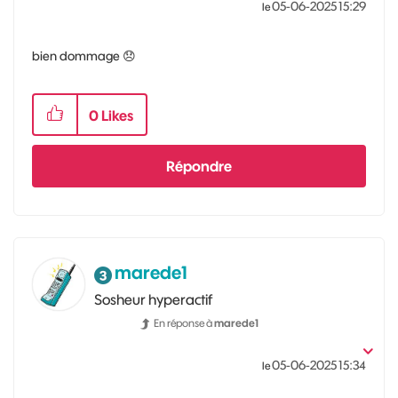
‎05-06-2025
15:29
le
bien dommage
😞
0
Likes
Répondre
marede1
Sosheur hyperactif
En réponse à
marede1
‎05-06-2025
15:34
le