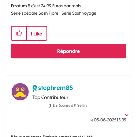
Erratum !! c'est 24.99 Euros par mois
Série spéciale Sosh Fibre , Série Sosh voyage
1
Like
Répondre
stephrem85
Top Contributeur
En réponse à
Fifrellin
‎05-06-2025
15:35
le
Il faut patienter. Probablement après l’été.