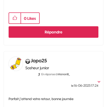
0
Likes
Répondre
Jopo25
Sosheur junior
En réponse à
ManonB_
‎16-06-2025
17:24
le
Parfait j'attend votre retour, bonne journée