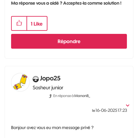
Ma réponse vous a aidé ? Acceptez-la comme solution !
1
Like
Répondre
Jopo25
Sosheur junior
En réponse à
ManonB_
‎16-06-2025
17:23
le
Bonjour avez vous eu mon message privé ?