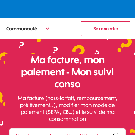
Communauté
Se connecter
Ma facture, mon
paiement - Mon suivi
conso
Ma facture (hors-forfait, remboursement,
prélèvement…), modifier mon mode de
paiement (SEPA, CB…) et le suivi de ma
consommation