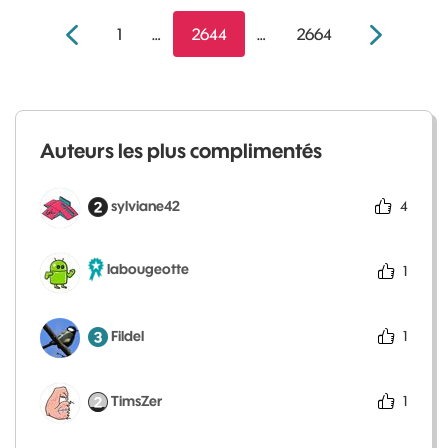
1
…
2644
…
2664
Auteurs les plus complimentés
sylviane42
4
labougeotte
1
Fildel
1
TimsZer
1