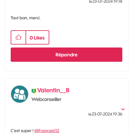
‎23-07-2024
19:18
le
Tout bon, merci.
0
Likes
Répondre
Valentin__B
Webconseiller
‎23-07-2024
19:36
le
C'est super !
@François112