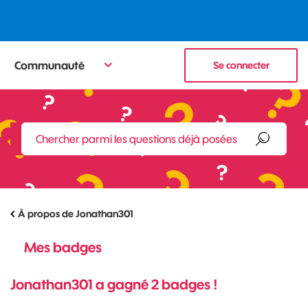
Communauté
Se connecter
À propos de Jonathan301
Mes badges
Jonathan301 a gagné 2 badges !