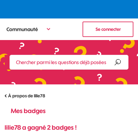
Communauté
Se connecter
À propos de lilie78
Mes badges
lilie78 a gagné 2 badges !