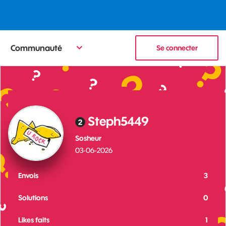
Communauté
Se connecter
Steph5449
Sosheur
‎03-06-2026
Envois
3
Solutions
0
Likes faits
1