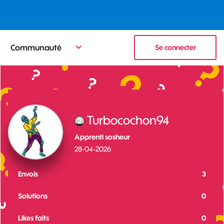
Communauté
Se connecter
Turbocochon94
Apprenti sosheur
‎28-04-2026
Envois
3
Solutions
0
Likes faits
0