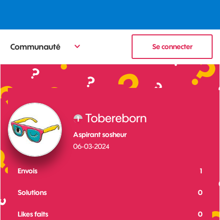
Communauté
Se connecter
Tobereborn
Aspirant sosheur
‎06-03-2024
Envois
1
Solutions
0
Likes faits
0