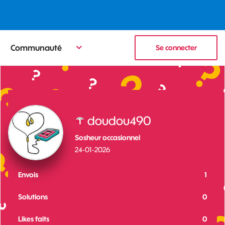
Communauté
Se connecter
doudou490
Sosheur occasionnel
‎24-01-2026
Envois
1
Solutions
0
Likes faits
0