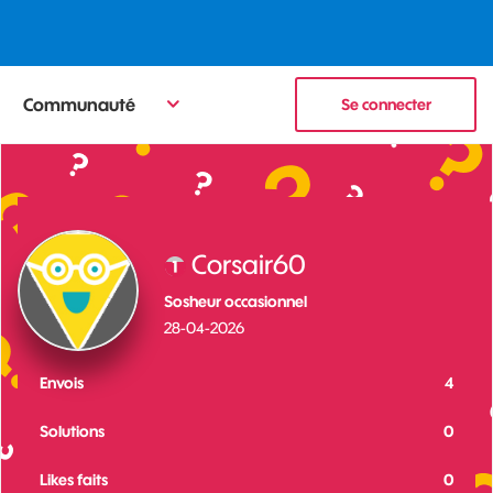
Communauté
Se connecter
Corsair60
Sosheur occasionnel
‎28-04-2026
Envois
4
Solutions
0
Likes faits
0