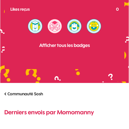
Likes reçus
0
Afficher tous les badges
Communauté Sosh
Derniers envois par Momomanny