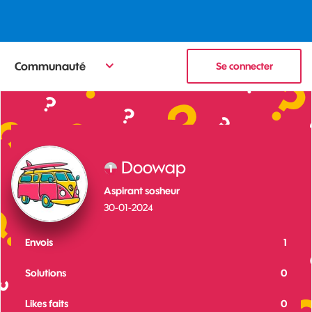
Communauté
Se connecter
Doowap
Aspirant sosheur
‎30-01-2024
Envois
1
Solutions
0
Likes faits
0