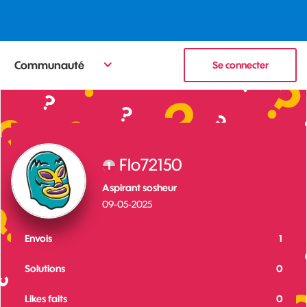
Communauté
Se connecter
Flo72150
Aspirant sosheur
‎09-05-2025
Envois
1
Solutions
0
Likes faits
0