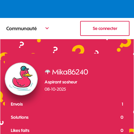
Communauté
Se connecter
Mika86240
Aspirant sosheur
‎08-10-2025
Envois
1
Solutions
0
Likes faits
0