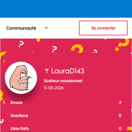
Communauté
Se connecter
LauraD143
Sosheur occasionnel
‎11-05-2026
Envois
2
Solutions
0
Likes faits
0