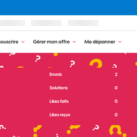
ouscrire
Gérer mon offre
Me dépanner
Envois
2
Solutions
0
Likes faits
0
Likes reçus
0