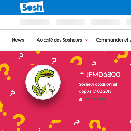
News
Au café des Sosheurs
Commander et s
JFM06800
Sosheur occasionnel
depuis
‎17-02-2018
‎20-02-2018