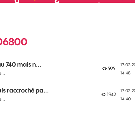
M06800
au 740 mais n...
‎17-02-2
595
14:48
e …
s raccroché pa...
‎17-02-2
1942
14:40
e …