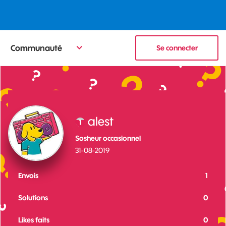
Communauté
Se connecter
alest
Sosheur occasionnel
‎31-08-2019
Envois
1
Solutions
0
Likes faits
0