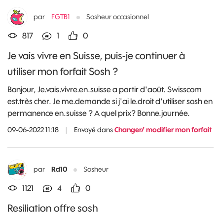
par
FGTB1
Sosheur occasionnel
817
1
0
Je vais vivre en Suisse, puis-je continuer à
utiliser mon forfait Sosh ?
Bonjour, Je.vais.vivre.en.suisse a partir d'août. Swisscom
est.très cher. Je me.demande si j'ai le.droit d'utiliser sosh en
permanence en.suisse ? A quel prix? Bonne.journée.
09-06-2022 11:18
|
Envoyé dans
Changer/ modifier mon forfait
par
Rd10
Sosheur
1121
4
0
Resiliation offre sosh