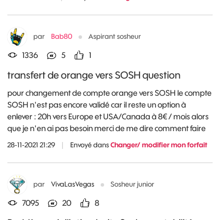
par
Bab80
Aspirant sosheur
1336
5
1
transfert de orange vers SOSH question
pour changement de compte orange vers SOSH le compte
SOSH n'est pas encore validé car il reste un option à
enlever : 20h vers Europe et USA/Canada à 8€ / mois alors
que je n'en ai pas besoin merci de me dire comment faire
28-11-2021 21:29
|
Envoyé dans
Changer/ modifier mon forfait
par
VivaLasVegas
Sosheur junior
7095
20
8