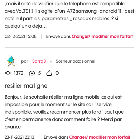
,mais il notè de verifier que le telephone est compatible
avec VoLTE !!! il s agite d'un A72 samsung android 11 , c est
notè nul part ds parametres _ reseaux mobiles ? si
quelqu'un a deja...
02-12-2021 16:08
|
Envoyé dans
Changer/ modifier mon forfait
par
Sarra3
Sosheur occasionnel
1372
5
0
resilier ma ligne
Bonjour, Je souhaite résilier ma ligne mobile ce qui est
impossible pour le moment sur le site car "service
indisponible, veuillez recommencer plus tard" sauf que
c'est en permanence donc comment faire ? Merci par
avance
23-11-2021 23:13
|
Envoyé dans
Changer/ modifier mon forfait