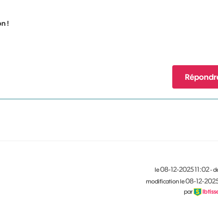
n !
Répondr
‎08-12-2025
11:02
le
- d
‎08-12-202
modification le
par
Ibtis