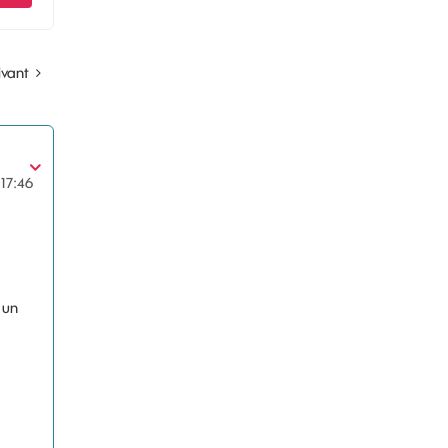
ivant
17:46
 un