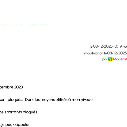
Accéder à la solution
‎08-12-2025
10:19
le
- d
‎08-12-2025
modification le
par
Modérat
écembre 2023
sont bloqués. Donc les moyens utilisés à mon niveau
pels sortants bloqués
 je peux appeler