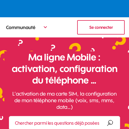
Communauté
Se connecter
Ma ligne Mobile :
activation, configuration
du téléphone …
L’activation de ma carte SIM, la configuration
de mon téléphone mobile (voix, sms, mms,
data…)