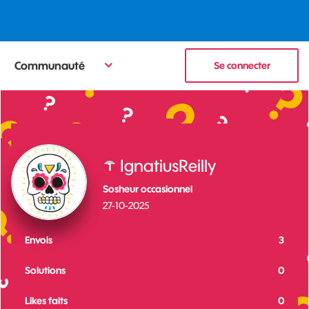
Communauté
Se connecter
IgnatiusReilly
Sosheur occasionnel
‎27-10-2025
Envois
3
Solutions
0
Likes faits
0