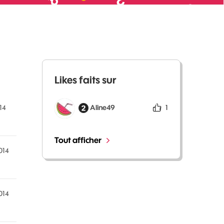
Likes faits sur
Aline49
1
14
Tout afficher
014
014