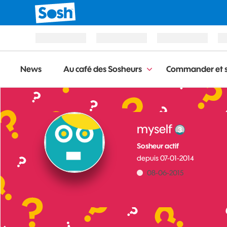
News
Au café des Sosheurs
Commander et s
myself
Sosheur actif
depuis
‎07-01-2014
‎08-06-2015