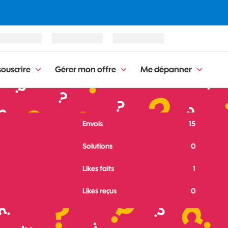
ouscrire
Gérer mon offre
Me dépanner
Envois
15
Solutions
0
Likes faits
1
Likes reçus
0