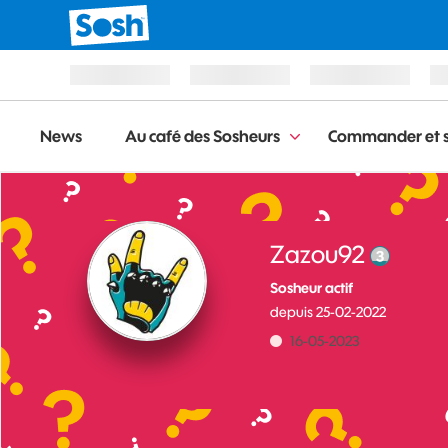
News
Au café des Sosheurs
Commander et s
Zazou92
Sosheur actif
depuis
‎25-02-2022
‎16-05-2023