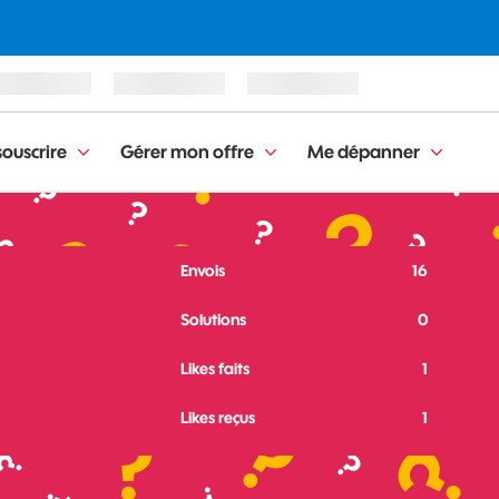
ouscrire
Gérer mon offre
Me dépanner
Envois
16
Solutions
0
Likes faits
1
Likes reçus
1