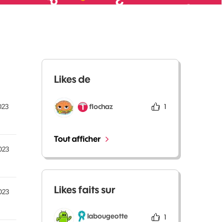
Likes de
flochaz
1
023
Tout afficher
023
Likes faits sur
023
labougeotte
1