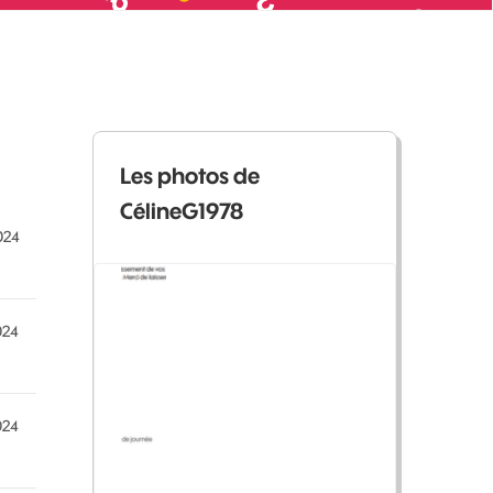
Les photos de
CélineG1978
024
024
024