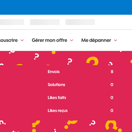
ouscrire
Gérer mon offre
Me dépanner
Envois
8
Solutions
0
Likes faits
0
Likes reçus
0