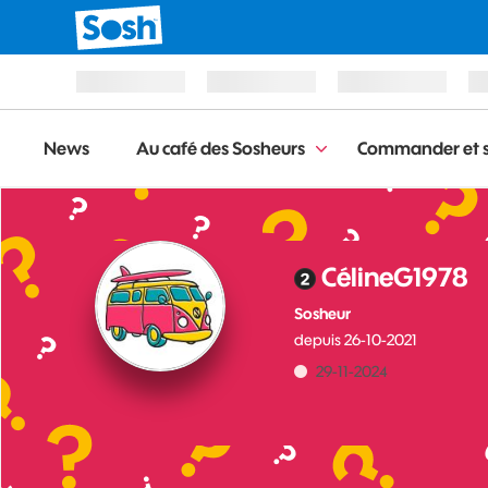
News
Au café des Sosheurs
Commander et s
CélineG1978
Sosheur
depuis
‎26-10-2021
‎29-11-2024