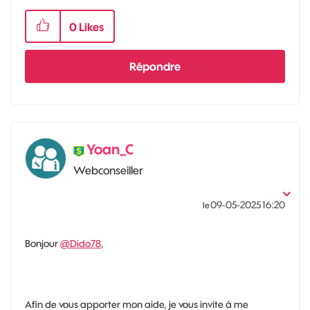
0
Likes
Répondre
Yoan_C
Webconseiller
‎09-05-2025
16:20
le
Bonjour
@Dido78
,
Afin de vous apporter mon aide, je vous invite à me