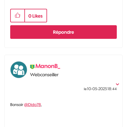
0
Likes
Répondre
ManonB_
Webconseiller
‎10-05-2025
18:44
le
Bonsoir
@Dido78
,