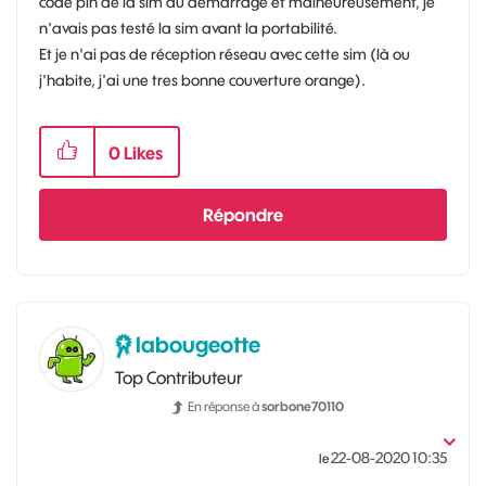
code pin de la sim au démarrage et malheureusement, je
n'avais pas testé la sim avant la portabilité.
Et je n'ai pas de réception réseau avec cette sim (là ou
j'habite, j'ai une tres bonne couverture orange).
0
Likes
Répondre
labougeotte
Top Contributeur
En réponse à
sorbone70110
‎22-08-2020
10:35
le