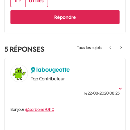
0
Likes
Répondre
5
RÉPONSES
Tous les sujets
labougeotte
Top Contributeur
‎22-08-2020
08:25
le
Bonjour
@sorbone70110