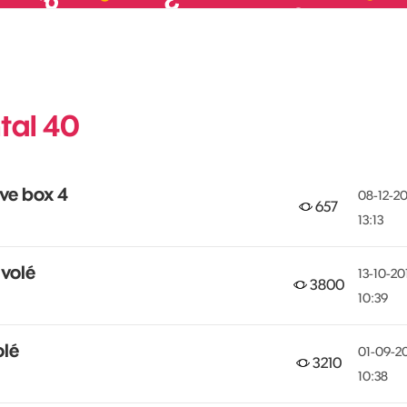
tal 40
ive box 4
‎08-12-2
657
13:13
 volé
‎13-10-20
3800
10:39
olé
‎01-09-2
3210
10:38