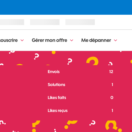
ouscrire
Gérer mon offre
Me dépanner
Envois
12
Solutions
1
Likes faits
0
Likes reçus
1