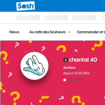
News
Au café des Sosheurs
Commander et s
chantal 40
Sosheur
depuis
‎13-02-2014
‎08-12-2018