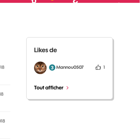
Likes de
Mannou0507
1
018
Tout afficher
18
018