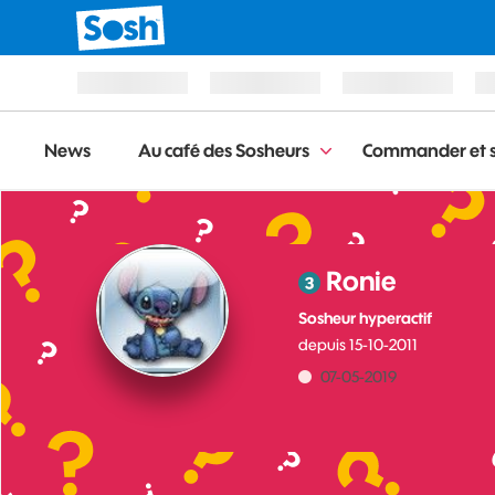
News
Au café des Sosheurs
Commander et s
Ronie
Sosheur hyperactif
depuis
‎15-10-2011
‎07-05-2019