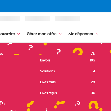
ouscrire
Gérer mon offre
Me dépanner
Envois
195
Solutions
4
Likes faits
29
Likes reçus
30