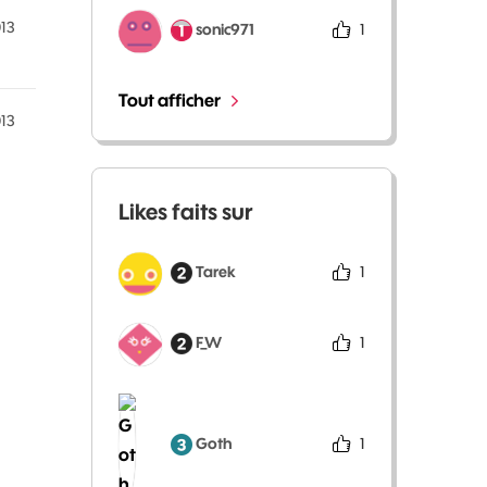
013
sonic971
1
Tout afficher
013
Likes faits sur
Tarek
1
F_W
1
Goth
1