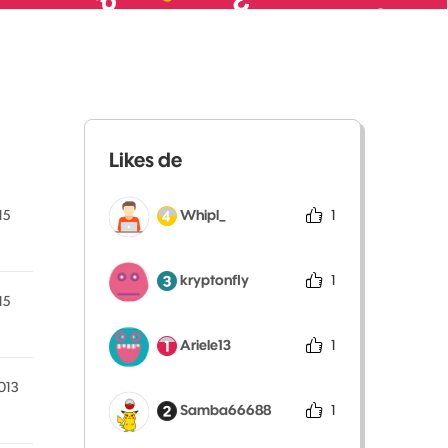
Likes de
Whipl_
1
15
kryptonfly
1
15
Ariele13
1
013
Samba66688
1