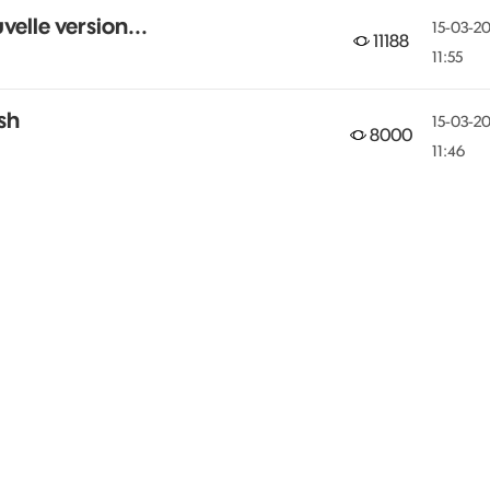
elle version...
‎15-03-2
11188
11:55
sh
‎15-03-2
8000
11:46