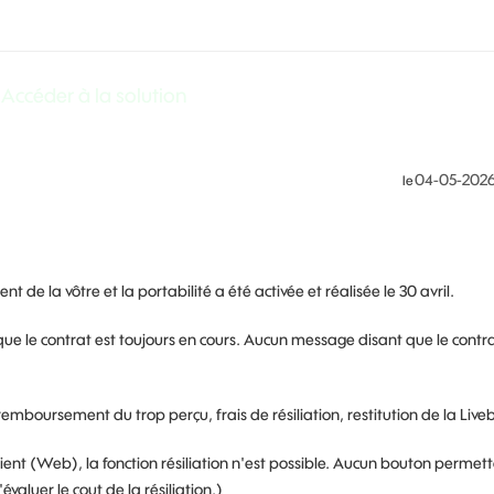
Accéder à la solution
‎04-05-202
le
de la vôtre et la portabilité a été activée et réalisée le 30 avril.
que le contrat est toujours en cours. Aucun message disant que le contr
(remboursement du trop perçu, frais de résiliation, restitution de la Live
ient (Web), la fonction résiliation n'est possible. Aucun bouton permet
évaluer le cout de la résiliation.)