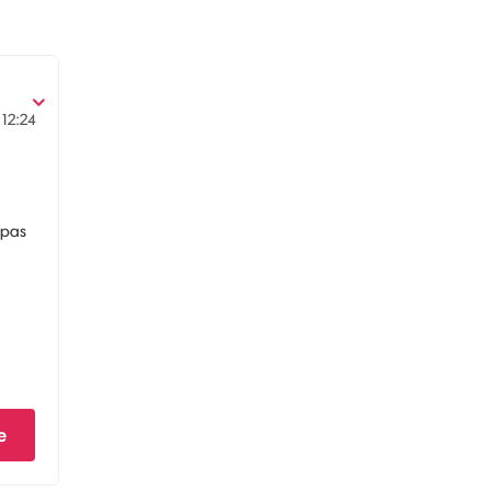
12:24
 pas
e