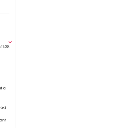
6
11:38
at a
box)
tant