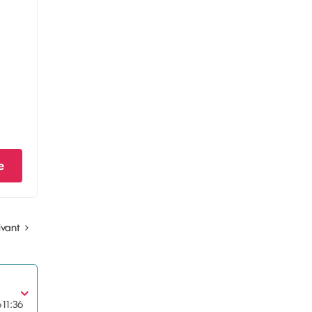
e
ivant
6
11:36