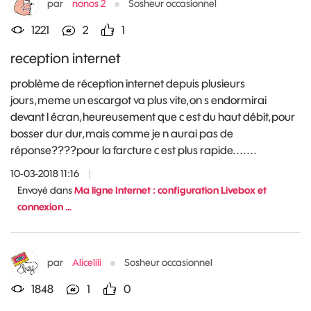
par
nonos 2
Sosheur occasionnel
1221
2
1
reception internet
problème de réception internet depuis plusieurs
jours,meme un escargot va plus vite,on s endormirai
devant l écran,heureusement que c est du haut débit,pour
bosser dur dur,mais comme je n aurai pas de
réponse????pour la farcture c est plus rapide.......
10-03-2018 11:16
|
Envoyé dans
Ma ligne Internet : configuration Livebox et
connexion …
par
Alicelili
Sosheur occasionnel
1848
1
0