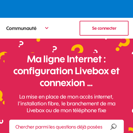
Communauté
Se connecter
Ma ligne Internet :
configuration Livebox et
connexion …
La mise en place de mon accès internet,
l’installation fibre, le branchement de ma
Livebox ou de mon téléphone fixe