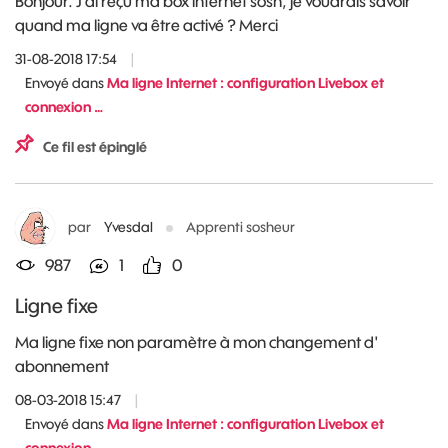
Bonjour. J ai reçu ma box internet sosh, je voudrais savoir
quand ma ligne va être activé ? Merci
31-08-2018 17:54
|
Envoyé dans
Ma ligne Internet : configuration Livebox et
connexion …
Ce fil est épinglé
par
Yvesdal
Apprenti sosheur
987
1
0
Ligne fixe
Ma ligne fixe non paramètre à mon changement d'
abonnement
08-03-2018 15:47
|
Envoyé dans
Ma ligne Internet : configuration Livebox et