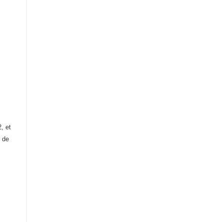
, et
 de