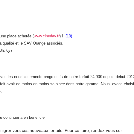
une place achetée (
www.cineday.fr
) !
(10)
 la qualité et le SAV Orange associés.
0h, 6j/7
vec les enrichissements progressifs de notre forfait 24,90€ depuis début 2012
orfait avait de moins en moins sa place dans notre gamme. Nous
avons choisi
,
u continuer à en bénéficier
.
migrer vers ces nouveaux forfaits. Pour ce faire, rendez-vous sur