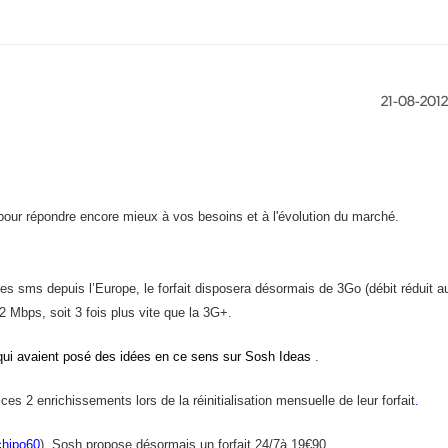
‎21-08-2012
 pour répondre encore mieux à vos besoins et à l
'
évolution du marché.
 les sms depuis l’Europe, le forfait disposera désormais de 3Go (débit réduit a
42 Mbps, soit 3 fois plus vite que la 3G+.
qui avaient posé des idées en ce sens sur Sosh Ideas
.
es 2 enrichissements lors de la réinitialisation mensuelle de leur forfait
.
chipo60
), Sosh propose désormais un forfait 24/7
à 19€90.