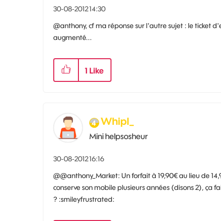
‎30-08-2012
14:30
@anthony, cf ma réponse sur l'autre sujet : le ticket 
augmenté...
1
Like
Whipl_
Mini helpsosheur
‎30-08-2012
16:16
@@anthony_Market: Un forfait à 19,90€ au lieu de 14,9
conserve son mobile plusieurs années (disons 2), ça fai
? :smileyfrustrated: